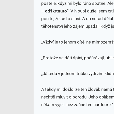
postele, když mi bylo ráno špatně. Ale 
– odškrtnuto
“. V hloubi duše jsem cít
pocitu, že se to sluší. A on nerad děl
těhotenství jeho zájem upadal. Když js
„Vždyť je to jenom dítě, ne mimozem
„Protože se děti špiní, počůrávají, ubli
„Já teda v jednom tričku vydržím klidn
A tehdy mi došlo, že ten člověk nemá 
nechtěl mluvit o porodu. Jeho oblíbe
někam vyjeli, než začne ten hardcore.“