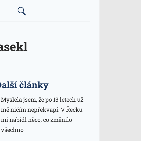
asekl
Další články
Myslela jsem, že po 13 letech už
mě ničím nepřekvapí. V Řecku
mi nabídl něco, co změnilo
všechno