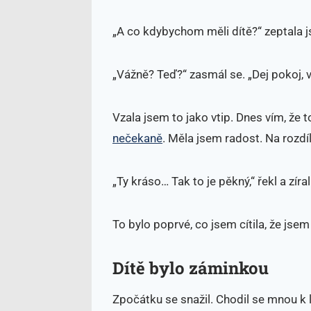
„A co kdybychom měli dítě?“ zeptala js
„Vážně? Teď?“ zasmál se. „Dej pokoj, v
Vzala jsem to jako vtip. Dnes vím, že 
nečekaně
. Měla jsem radost. Na rozdíl
„Ty kráso… Tak to je pěkný,“ řekl a zíral 
To bylo poprvé, co jsem cítila, že jse
Dítě bylo záminkou
Zpočátku se snažil. Chodil se mnou k 