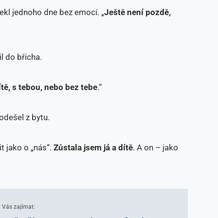
 řekl jednoho dne bez emocí. „
Ještě není pozdě,
l do břicha.
ítě, s tebou, nebo bez tebe
.“
odešel z bytu.
t jako o „nás“.
Zůstala jsem já a dítě
. A on – jako
 Vás zajímat: