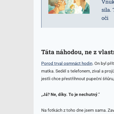
Vnuk
síla.
oči
Táta náhodou, ne z vlas
Porod trval osmnáct hodin
. On byl př
matka. Seděl s telefonem, zíval a proj
jestli chce přestřihnout pupeční šňůru,
„
Já? Ne, díky.
To je nechutný
.“
Na fotkách z toho dne jsem sama. Zav