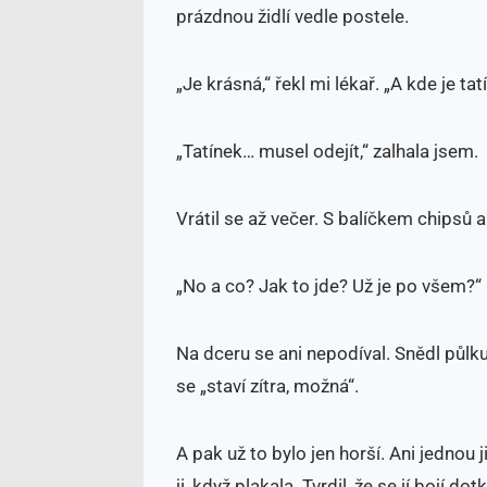
prázdnou židlí vedle postele.
„Je krásná,“ řekl mi lékař. „A kde je tat
„Tatínek… musel odejít,“ zalhala jsem.
Vrátil se až večer. S balíčkem chipsů a
„No a co? Jak to jde? Už je po všem?“
Na dceru se ani nepodíval. Snědl půlku
se „staví zítra, možná“.
A pak už to bylo jen horší. Ani jednou j
ji, když plakala. Tvrdil, že se jí bojí d