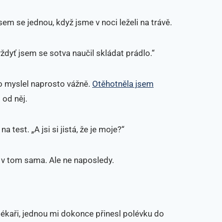
em se jednou, když jsme v noci leželi na trávě.
ždyť jsem se sotva naučil skládat prádlo.“
to myslel naprosto vážně.
Otěhotněla jsem
 od něj.
na test. „A jsi si jistá, že je moje?“
m v tom sama. Ale ne naposledy.
lékaři, jednou mi dokonce přinesl polévku do