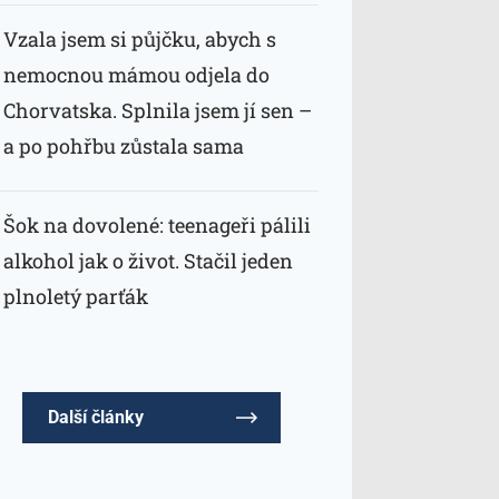
Vzala jsem si půjčku, abych s
nemocnou mámou odjela do
Chorvatska. Splnila jsem jí sen –
a po pohřbu zůstala sama
Šok na dovolené: teenageři pálili
alkohol jak o život. Stačil jeden
plnoletý parťák
Další články