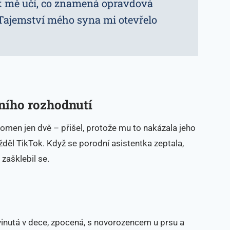
 mě učí, co znamená opravdová
 Tajemství mého syna mi otevřelo
tního rozhodnutí
ítomen jen dvě – přišel, protože mu to nakázala jeho
ížděl TikTok. Když se porodní asistentka zeptala,
 zašklebil se.
inutá v dece, zpocená, s novorozencem u prsu a