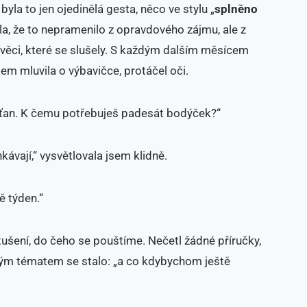
byla to jen ojedinělá gesta, něco ve stylu „
splněno
ila, že to nepramenilo z opravdového zájmu, ale z
al věci, které se slušely. S každým dalším měsícem
em mluvila o výbavičce, protáčel oči.
šťan. K čemu potřebuješ padesát bodýček?“
nkávají,“ vysvětlovala jsem klidně.
ě týden.“
tušení, do čeho se pouštíme. Nečetl žádné příručky,
ným tématem se stalo: „a co kdybychom ještě