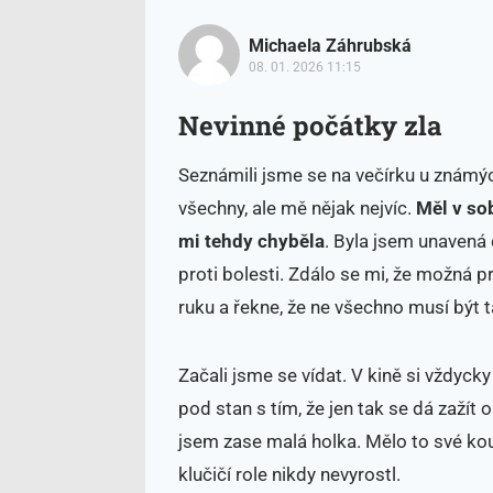
Michaela Záhrubská
08. 01. 2026 11:15
Nevinné počátky zla
Seznámili jsme se na večírku u známých.
všechny, ale mě nějak nejvíc.
Měl v so
mi tehdy chyběla
. Byla jsem unavená 
proti bolesti. Zdálo se mi, že možná 
ruku a řekne, že ne všechno musí být t
Začali jsme se vídat. V kině si vždyck
pod stan s tím, že jen tak se dá zaží
jsem zase malá holka. Mělo to své ko
klučičí role nikdy nevyrostl.