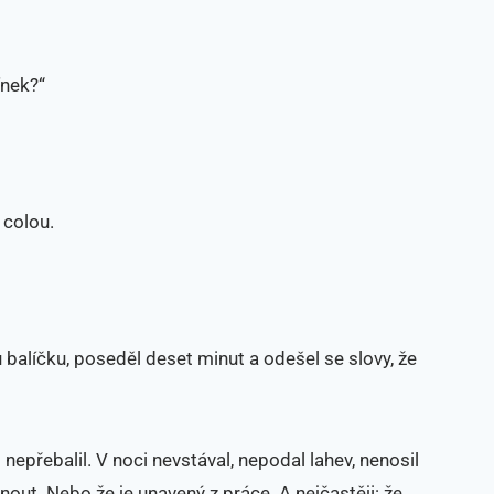
ínek?“
 colou.
 balíčku, poseděl deset minut a odešel se slovy, že
i nepřebalil. V noci nevstával, nepodal lahev, nenosil
otknout. Nebo že je unavený z práce. A nejčastěji: že