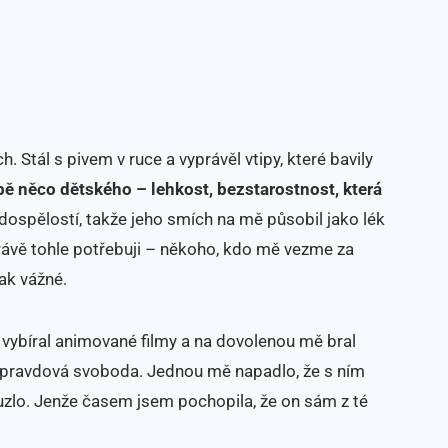
 Stál s pivem v ruce a vyprávěl vtipy, které bavily
bě něco dětského
– lehkost, bezstarostnost, která
dospělostí, takže jeho smích na mě působil jako lék
právě tohle potřebuji – někoho, kdo mě vezme za
ak vážné.
y vybíral animované filmy a na dovolenou mě bral
t opravdová svoboda. Jednou mě napadlo, že s ním
uzlo. Jenže časem jsem pochopila, že on sám z té