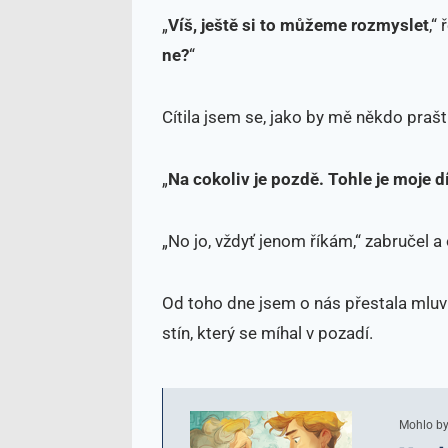
„
Víš, ještě si to můžeme rozmyslet
,“
ne?
“
Cítila jsem se, jako by mě někdo prašti
„
Na cokoliv je pozdě
. Tohle je moje d
„No jo, vždyť jenom říkám,“ zabručel a 
Od toho dne jsem o nás přestala mluvi
stín, který se míhal v pozadí.
Mohlo by