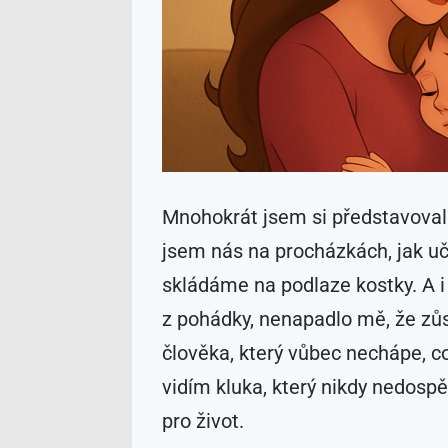
Mnohokrát jsem si představovala
jsem nás na procházkách, jak učí
skládáme na podlaze kostky. A i
z pohádky, nenapadlo mě, že zů
člověka, který vůbec nechápe, co
vidím kluka, který nikdy nedosp
pro život.