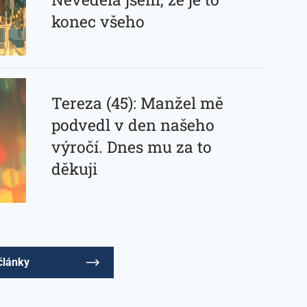
konec všeho
Tereza (45): Manžel mě
podvedl v den našeho
výročí. Dnes mu za to
děkuji
články