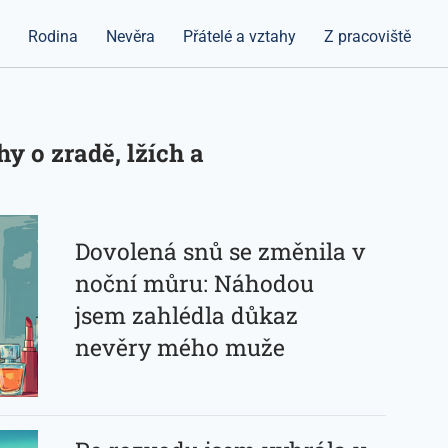
a
Rodina
Nevěra
Přátelé a vztahy
Z pracoviště
y o zradě, lžích a
Dovolená snů se změnila v
noční můru: Náhodou
jsem zahlédla důkaz
nevěry mého muže