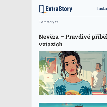
Lásk
Extrastory.cz
Nevěra – Pravdivé příběh
vztazích