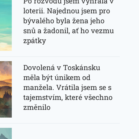
Po rozvodu jsem vyhrála v
loterii. Najednou jsem pro
bývalého byla žena jeho
snů a žadonil, ať ho vezmu
zpátky
Dovolená v Toskánsku
měla být únikem od
manžela. Vrátila jsem se s
tajemstvím, které všechno
změnilo