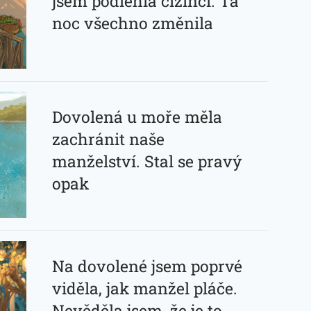
jsem podlehla cizinci. Ta
noc všechno změnila
Dovolená u moře měla
zachránit naše
manželství. Stal se pravý
opak
Na dovolené jsem poprvé
viděla, jak manžel pláče.
Nevěděla jsem, že je to