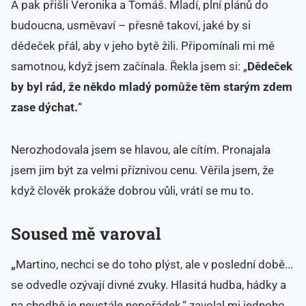
A pak přišli Veronika a Tomáš. Mladí, plní plánů do
budoucna, usměvaví – přesně takoví, jaké by si
dědeček přál, aby v jeho bytě žili. Připomínali mi mě
samotnou, když jsem začínala. Řekla jsem si: „
Dědeček
by byl rád, že někdo mladý pomůže těm starým zdem
zase dýchat.
“
Nerozhodovala jsem se hlavou, ale cítím. Pronajala
jsem jim být za velmi příznivou cenu. Věřila jsem, že
když člověk prokáže dobrou vůli, vrátí se mu to.
Soused mě varoval
​„
Martino, nechci se do toho plýst, ale v poslední době...
se odvedle ozývají divné zvuky. Hlasitá hudba, hádky a
na chodbě je neustále nepořádek,“ zavolal mi jednoho