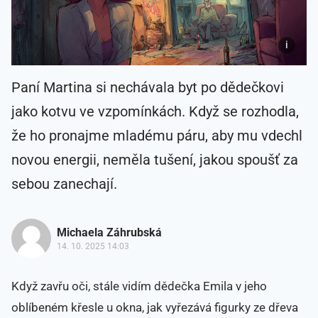
Paní Martina si nechávala byt po dědečkovi
jako kotvu ve vzpomínkách. Když se rozhodla,
že ho pronajme mladému páru, aby mu vdechl
novou energii, neměla tušení, jakou spoušť za
sebou zanechají.
Michaela Záhrubská
14. 10. 2025 14:03
Když zavřu oči, stále vidím dědečka Emila v jeho
oblíbeném křesle u okna, jak vyřezává figurky ze dřeva