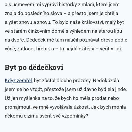
a s úsměvem mi vypráví historky z mládí, které jsem
znala do posledního slova – a přesto jsem je chtěla
slyšet znovu a znovu. To bylo naše království, malý byt
ve starém činžovním domě s výhledem na starou lípu
na dvoře. Dědeček mě tam naučil poznávat dřevo podle
vůně, zatlouct hřebík a – to nejdůležitější – věřit v lidi.
Byt po dědečkovi
Když zemřel
, byt zůstal dlouho prázdný. Nedokázala
jsem se ho vzdát, přestože jsem už dávno bydlela jinde.
Už jen myšlenka na to, že bych ho měla prodat nebo
pronajmout, ve mně vyvolávala úzkost. Jak bych mohla
někomu cizímu svěřit své vzpomínky?