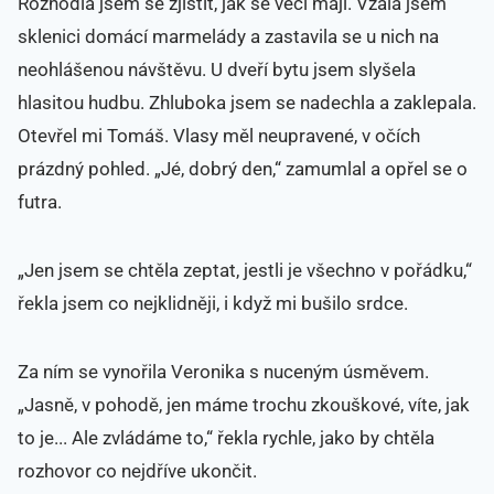
Rozhodla jsem se zjistit, jak se věci mají. Vzala jsem
sklenici domácí marmelády a zastavila se u nich na
neohlášenou návštěvu. U dveří bytu jsem slyšela
hlasitou hudbu. Zhluboka jsem se nadechla a zaklepala.
Otevřel mi Tomáš. Vlasy měl neupravené, v očích
prázdný pohled. „Jé, dobrý den,“ zamumlal a opřel se o
futra.
„Jen jsem se chtěla zeptat, jestli je všechno v pořádku,“
řekla jsem co nejklidněji, i když mi bušilo srdce.
Za ním se vynořila Veronika s nuceným úsměvem.
„Jasně, v pohodě, jen máme trochu zkouškové, víte, jak
to je... Ale zvládáme to,“ řekla rychle, jako by chtěla
rozhovor co nejdříve ukončit.