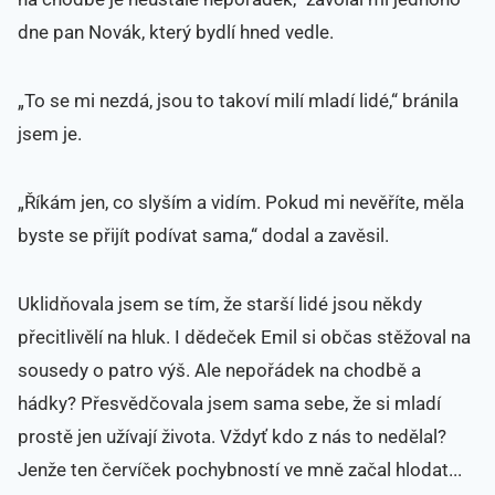
dne pan Novák, který bydlí hned vedle.
„To se mi nezdá, jsou to takoví milí mladí lidé,“ bránila
jsem je.
„Říkám jen, co slyším a vidím. Pokud mi nevěříte, měla
byste se přijít podívat sama,“ dodal a zavěsil.
Uklidňovala jsem se tím, že starší lidé jsou někdy
přecitlivělí na hluk. I dědeček Emil si občas stěžoval na
sousedy o patro výš. Ale nepořádek na chodbě a
hádky? Přesvědčovala jsem sama sebe, že si mladí
prostě jen užívají života. Vždyť kdo z nás to nedělal?
Jenže ten červíček pochybností ve mně začal hlodat...