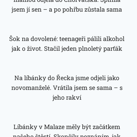
jsem jí sen – a po pohřbu zůstala sama
Šok na dovolené: teenageři pálili alkohol
jak o život. Stačil jeden plnoletý parťák
Na líbánky do Řecka jsme odjeli jako
novomanželé. Vrátila jsem se sama – s
jeho rakví
Líbánky v Malaze měly být začátkem
našeho štěstí. Skončily poznáním, jak