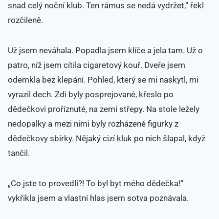
snad celý noční klub. Ten rámus se nedá vydržet,“ řekl
rozčileně.
Už jsem neváhala. Popadla jsem klíče a jela tam. Už o
patro, níž jsem cítila cigaretový kouř. Dveře jsem
odemkla bez klepání. Pohled, který se mi naskytl, mi
vyrazil dech. Zdi byly posprejované, křeslo po
dědečkovi proříznuté, na zemi střepy. Na stole ležely
nedopalky a mezi nimi byly rozházené figurky z
dědečkovy sbírky. Nějaký cizí kluk po nich šlapal, když
tančil.
„Co jste to provedli?! To byl byt mého dědečka!“
vykřikla jsem a vlastní hlas jsem sotva poznávala.