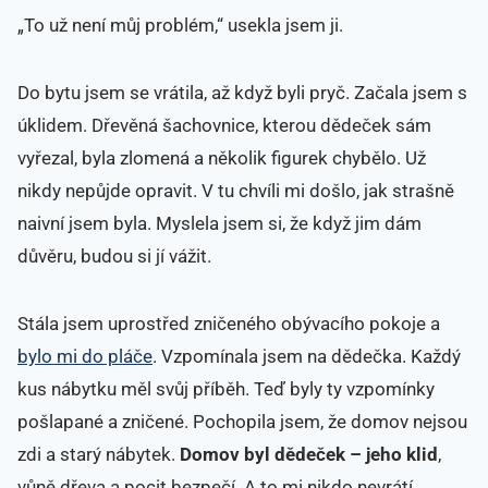
„To už není můj problém,“ usekla jsem ji.
Do bytu jsem se vrátila, až když byli pryč. Začala jsem s
úklidem. Dřevěná šachovnice, kterou dědeček sám
vyřezal, byla zlomená a několik figurek chybělo. Už
nikdy nepůjde opravit. V tu chvíli mi došlo, jak strašně
naivní jsem byla. Myslela jsem si, že když jim dám
důvěru, budou si jí vážit.
Stála jsem uprostřed zničeného obývacího pokoje a
bylo mi do pláče
. Vzpomínala jsem na dědečka. Každý
kus nábytku měl svůj příběh. Teď byly ty vzpomínky
pošlapané a zničené. Pochopila jsem, že domov nejsou
zdi a starý nábytek.
Domov byl dědeček – jeho klid
,
vůně dřeva a pocit bezpečí. A to mi nikdo nevrátí.