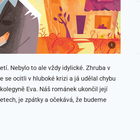
tí. Nebylo to ale vždy idylické. Zhruba v
se ocitli v hluboké krizi a já udělal chybu
 kolegyně Eva. Náš románek ukončil její
 letech, je zpátky a očekává, že budeme