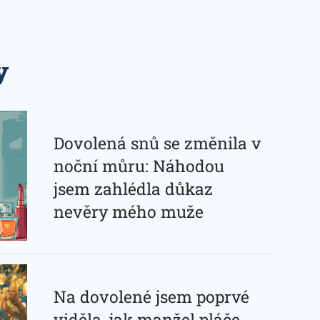
y
Dovolená snů se změnila v
noční můru: Náhodou
jsem zahlédla důkaz
nevěry mého muže
Na dovolené jsem poprvé
viděla, jak manžel pláče.