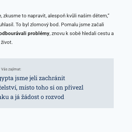
ře, zkusme to napravit, alespoň kvůli našim dětem,“
lasil. To byl zlomový bod. Pomalu jsme začali
odbourávali problémy
, znovu k sobě hledali cestu a
život.
 Vás zajímat:
ypta jsme jeli zachránit
lství, místo toho si on přivezl
ku a já žádost o rozvod