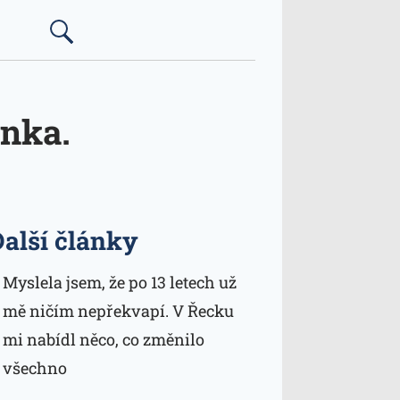
enka.
Další články
Myslela jsem, že po 13 letech už
mě ničím nepřekvapí. V Řecku
mi nabídl něco, co změnilo
všechno