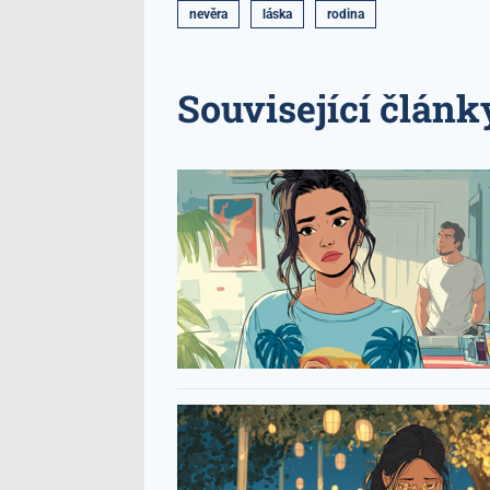
nevěra
láska
rodina
Související článk