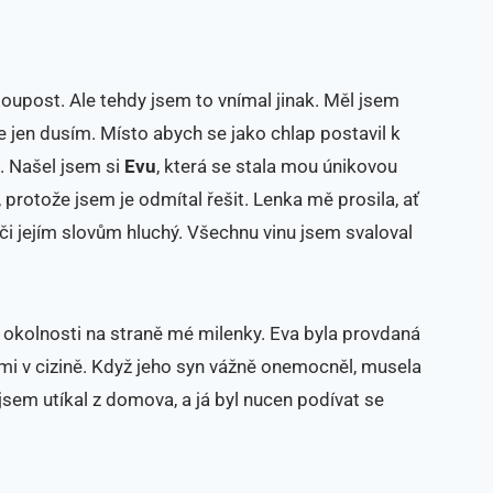
loupost. Ale tehdy jsem to vnímal jinak. Měl jsem
 jen dusím. Místo abych se jako chlap postavil k
. Našel jsem si
Evu
, která se stala mou únikovou
 protože jsem je odmítal řešit. Lenka mě prosila, ať
vůči jejím slovům hluchý. Všechnu vinu jsem svaloval
 okolnosti na straně mé milenky. Eva byla provdaná
i v cizině. Když jeho syn vážně onemocněl, musela
jsem utíkal z domova, a já byl nucen podívat se