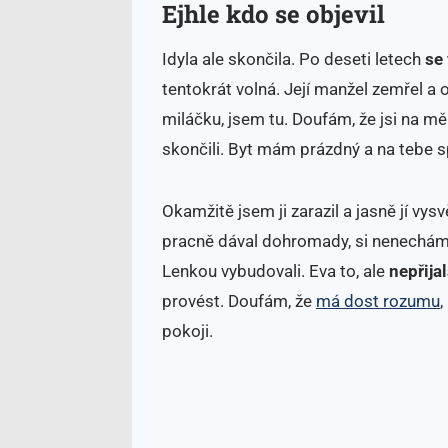
Ejhle kdo se objevil
Idyla ale skončila. Po deseti letech
se 
tentokrát volná. Její manžel zemřel a 
miláčku, jsem tu. Doufám, že jsi na 
skončili. Byt mám prázdný a na tebe s
Okamžitě jsem ji zarazil a jasně jí vysv
pracně dával dohromady, si nenechám z
Lenkou vybudovali. Eva to, ale
nepřija
provést. Doufám, že
má dost rozumu
,
pokoji.