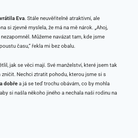
vrátila Eva
. Stále neuvěřitelně atraktivní, ale
ona si zjevně myslela, že má na mě nárok. „Ahoj,
mě nezapomněl. Můžeme navázat tam, kde jsme
poustu času,“ řekla mi bez obalu.
ětlil, jak se věci mají. Své manželství, které jsem tak
ničit. Nechci ztratit pohodu, kterou jsme si s
la dobře
a já se teď trochu obávám, co by mohla
 aby si našla někoho jiného a nechala naši rodinu na