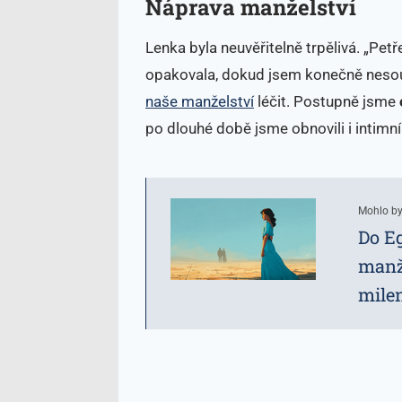
Náprava manželství
Lenka byla neuvěřitelně trpělivá. „Pet
opakovala, dokud jsem konečně nesouh
naše manželství
léčit. Postupně jsme
po dlouhé době jsme obnovili i intimní 
Mohlo by
Do Eg
manže
milen