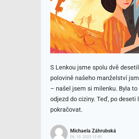
S Lenkou jsme spolu dvě desetile
polovině našeho manželství jsme 
– našel jsem si milenku. Byla to
odjezd do ciziny. Teď, po deseti
pokračovat.
Michaela Záhrubská
06. 10. 2025 12:49