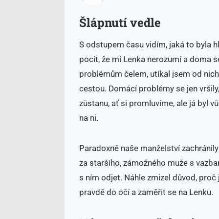
Šlápnutí vedle
S odstupem času vidím, jaká to byla h
pocit, že mi Lenka nerozumí a doma se
problémům čelem, utíkal jsem od nich
cestou. Domácí problémy se jen vršily,
zůstanu, ať si promluvíme, ale já byl 
na ni.
Paradoxně naše manželství zachránily
za staršího, zámožného muže s vazbam
s ním odjet. Náhle zmizel důvod, proč 
pravdě do očí a zaměřit se na Lenku.