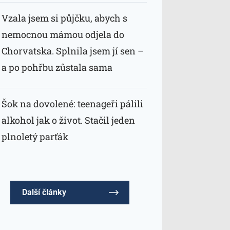
Vzala jsem si půjčku, abych s
nemocnou mámou odjela do
Chorvatska. Splnila jsem jí sen –
a po pohřbu zůstala sama
Šok na dovolené: teenageři pálili
alkohol jak o život. Stačil jeden
plnoletý parťák
Další články