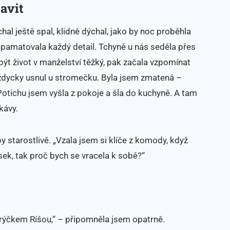
bavit
hal ještě spal, klidně dýchal, jako by noc proběhla
si pamatovala každý detail. Tchyně u nás seděla přes
 být život v manželství těžký, pak začala vzpomínat
 vždycky usnul u stromečku. Byla jsem zmatená –
 Potichu jsem vyšla z pokoje a šla do kuchyně. A tam
kávy.
y starostlivě. „Vzala jsem si klíče z komody, když
sek, tak proč bych se vracela k sobě?“
rýčkem Ríšou,“ – připomněla jsem opatrně.