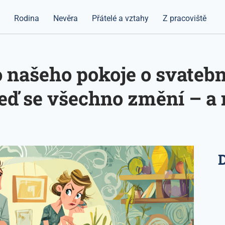
a
Rodina
Nevěra
Přátelé a vztahy
Z pracoviště
 našeho pokoje o svatebn
 teď se všechno změní – a