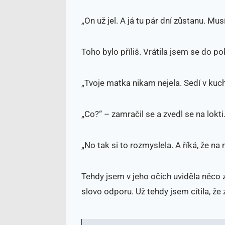
„On už jel. A já tu pár dní zůstanu. Mus
Toho bylo příliš. Vrátila jsem se do p
„Tvoje matka nikam nejela. Sedí v kuch
„Co?“ – zamračil se a zvedl se na lokti. 
„No tak si to rozmyslela. A říká, že na
Tehdy jsem v jeho očích uviděla něco 
slovo odporu. Už tehdy jsem cítila, že 