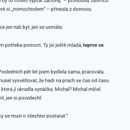
ě by to chtělo vyprat záclony,“ – prohodila, zatímco
které si „mimochodem“ – přinesla z domova.
ece jen náš byt, jen se usmála:
ám potřeba pomoct. Ty jsi ještě mladá,
teprve se
osledních pět let jsem bydlela sama, pracovala,
musel vysvětlovat, že hadr na prach se čas od času
, která jí ukradla synáčka. Michal? Michal mlčel.
t, jen si povzdechl:
ycky se musí o všechno postarat.“