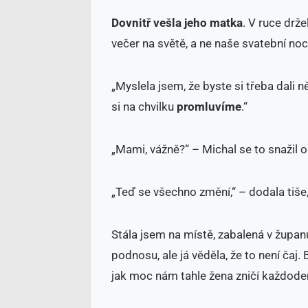
Dovnitř vešla jeho matka
. V ruce drž
večer na světě, a ne naše svatební noc
„Myslela jsem, že byste si třeba dali ně
si na chvilku
promluvíme
.“
„Mami, vážně?“ – Michal se to snažil obr
„Teď se všechno změní,“ – dodala tiše,
Stála jsem na místě, zabalená v župan
podnosu, ale já věděla, že to není čaj.
jak moc nám tahle žena zničí každoden