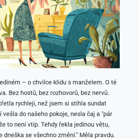
 jediném – o chvilce klidu s manželem. O té
va. Bez hostů, bez rozhovorů, bez nervů.
řetla rychleji, než jsem si stihla sundat
 vešla do našeho pokoje, nesla čaj a "pár
že to není vtip. Tehdy řekla jedinou větu,
de dneška se všechno změní." Měla pravdu.