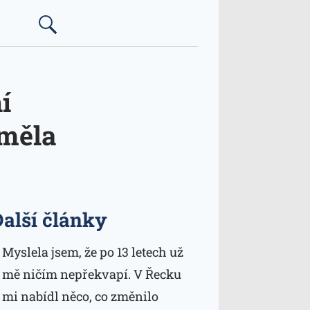
í
 měla
Další články
Myslela jsem, že po 13 letech už
mě ničím nepřekvapí. V Řecku
mi nabídl něco, co změnilo