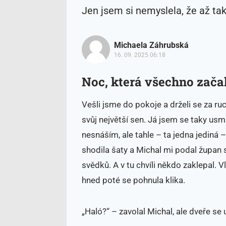
Jen jsem si nemyslela, že až ta
Michaela Záhrubská
16. 09. 2025 06:18
Noc, která všechno zača
Vešli jsme do pokoje a drželi se za ruc
svůj největší sen. Já jsem se taky usmí
nesnáším, ale tahle – ta jedna jediná 
shodila šaty a Michal mi podal župan
svědků. A v tu chvíli někdo zaklepal. Vl
hned poté se pohnula klika.
„Haló?“ – zavolal Michal, ale dveře se 