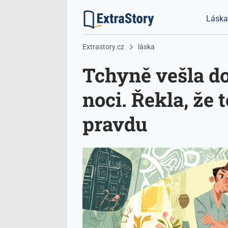
Lásk
Extrastory.cz
láska
Tchyně vešla do
noci. Řekla, že
pravdu