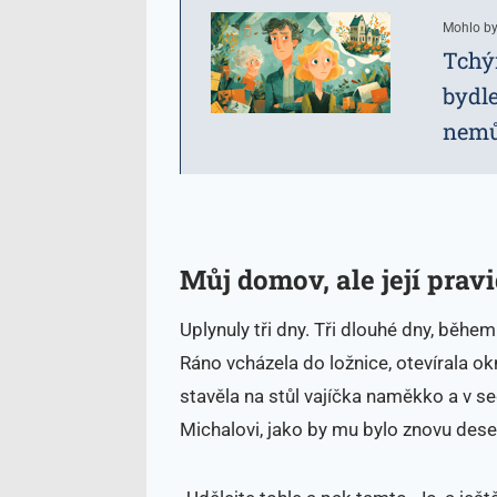
Mohlo by
Tchýn
bydle
nemů
Můj domov, ale její pravi
Uplynuly tři dny. Tři dlouhé dny, běh
Ráno vcházela do ložnice, otevírala o
stavěla na stůl vajíčka naměkko a v 
Michalovi, jako by mu bylo znovu deset