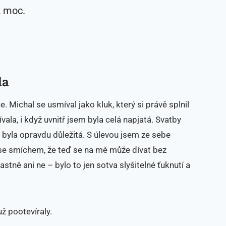
k moc.
la
e. Michal se usmíval jako kluk, který si právě splnil
vala, i když uvnitř jsem byla celá napjatá. Svatby
– byla opravdu důležitá. S úlevou jsem ze sebe
 se smíchem, že teď se na mě může dívat bez
astně ani ne – bylo to jen sotva slyšitelné ťuknutí a
už pootevíraly.