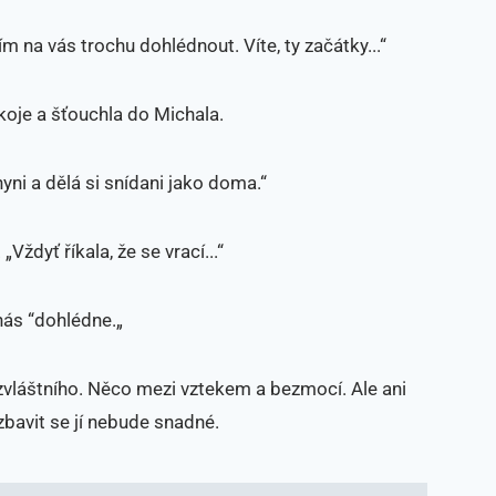
ím na vás trochu dohlédnout. Víte, ty začátky...“
okoje a šťouchla do Michala.
yni a dělá si snídani jako doma.“
„Vždyť říkala, že se vrací...“
 nás “dohlédne.„
zvláštního. Něco mezi vztekem a bezmocí. Ale ani
zbavit se jí nebude snadné.