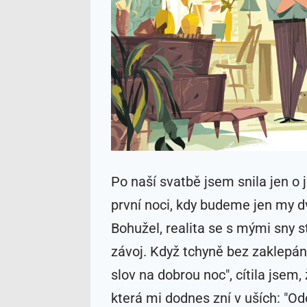
Po naší svatbě jsem snila jen o
první noci, kdy budeme jen my d
Bohužel, realita se s mými sny st
závoj. Když tchyně bez zaklepání
slov na dobrou noc", cítila jsem, 
která mi dodnes zní v uších: "O