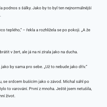
ela podnos s šálky. Jako by to byl ten nejnormálnější
.
co teplého,“ – řekla a rozhlížela se po pokoji. „A že
átit v žert, ale já na ni zírala jako na ducha.
 jako by sama pro sebe. „Už to nebude jako dřív.“
u, se srdcem bušícím jako o závod. Michal sáhl po
 Bylo to varování. První z mnoha. Ještě jsem netušila,
ní život.