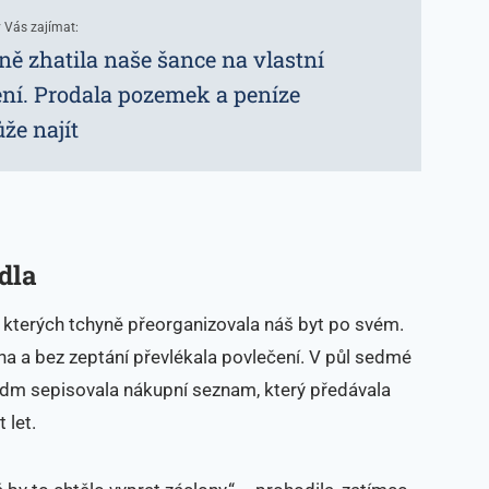
 Vás zajímat:
ě zhatila naše šance na vlastní
ní. Prodala pozemek a peníze
že najít
dla
em kterých tchyně přeorganizovala náš byt po svém.
kna a bez zeptání převlékala povlečení. V půl sedmé
sedm sepisovala nákupní seznam, který předávala
 let.