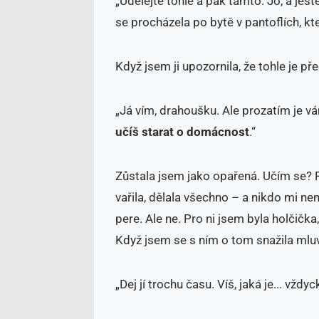
„Udělejte tohle a pak tamto. Jo, a ješt
se procházela po bytě v pantoflích, 
Když jsem ji upozornila, že tohle je př
„Já vím, drahoušku. Ale prozatím je v
učíš starat o domácnost
.“
Zůstala jsem jako opařená. Učím se? P
vařila, dělala všechno – a nikdo mi ne
pere. Ale ne. Pro ni jsem byla holčička
Když jsem se s ním o tom snažila mluvi
„Dej jí trochu času. Víš, jaká je... vžd