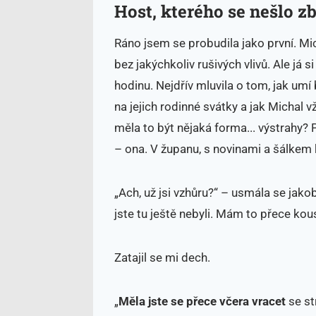
Host, kterého se nešlo z
Ráno jsem se probudila jako první. Mic
bez jakýchkoliv rušivých vlivů. Ale já 
hodinu. Nejdřív mluvila o tom, jak umí
na jejich rodinné svátky a jak Michal
měla to být nějaká forma... výstrahy?
– ona. V županu, s novinami a šálkem 
„Ach, už jsi vzhůru?“ – usmála se jakob
jste tu ještě nebyli. Mám to přece kou
Zatajil se mi dech.
„
M
ěla jste se přece včera vracet
se st