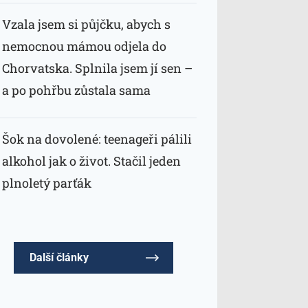
Vzala jsem si půjčku, abych s
nemocnou mámou odjela do
Chorvatska. Splnila jsem jí sen –
a po pohřbu zůstala sama
Šok na dovolené: teenageři pálili
alkohol jak o život. Stačil jeden
plnoletý parťák
Další články