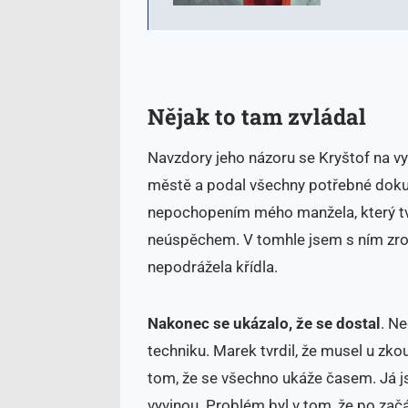
Nějak to tam zvládal
Navzdory jeho názoru se Kryštof na vy
městě a podal všechny potřebné doku
nepochopením mého manžela, který tvrd
neúspěchem. V tomhle jsem s ním zrovn
nepodrážela křídla.
Nakonec se ukázalo, že se
dostal
. Ne
techniku. Marek tvrdil, že musel u zko
tom, že se všechno ukáže časem. Já j
vyvinou. Problém byl v tom, že po za