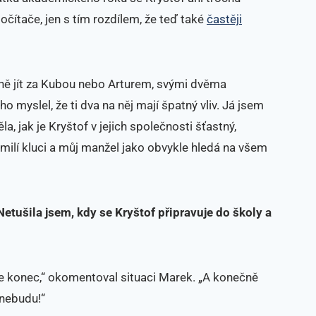
očítače, jen s tím rozdílem, že teď také
častěji
ně jít za Kubou nebo Arturem, svými dvěma
 myslel, že ti dva na něj mají špatný vliv. Já jsem
a, jak je Kryštof v jejich společnosti šťastný,
milí kluci a můj manžel jako obvykle hledá na všem
Netušila jsem, kdy se Kryštof připravuje do školy a
e konec,“ okomentoval situaci Marek. „A konečně
 nebudu!“