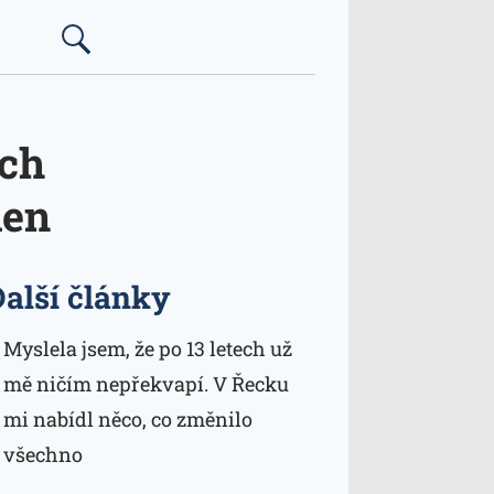
ách
den
Další články
Myslela jsem, že po 13 letech už
mě ničím nepřekvapí. V Řecku
mi nabídl něco, co změnilo
všechno