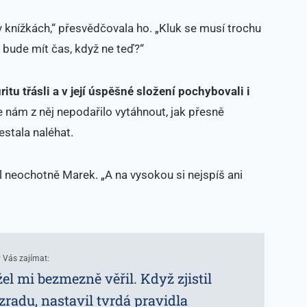
knížkách,“ přesvědčovala ho. „Kluk se musí trochu
to bude mít čas, když ne teď?“
itu třásli a v její úspěšné složení pochybovali i
se nám z něj nepodařilo vytáhnout, jak přesně
estala naléhat.
val neochotně Marek. „A na vysokou si nejspíš ani
 Vás zajímat:
l mi bezmezně věřil. Když zjistil
radu, nastavil tvrdá pravidla