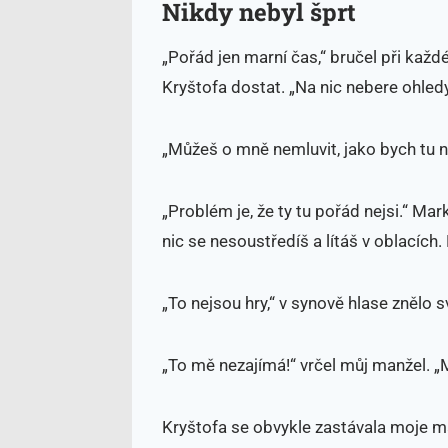
Nikdy nebyl šprt
„Pořád jen marní čas,“ bručel při každ
Kryštofa dostat. „Na nic nebere ohledy
„Můžeš o mně nemluvit, jako bych tu n
„Problém je, že ty tu pořád nejsi.“ Ma
nic se nesoustředíš a lítáš v oblacích.
„To nejsou hry,“ v synově hlase znělo sv
„To mě nezajímá!“ vrčel můj manžel. „M
Kryštofa se obvykle zastávala moje 