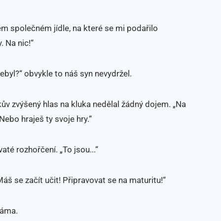
ém společném jídle, na které se mi podařilo
. Na nic!“
ebyl?“ obvykle to náš syn nevydržel.
rkův zvýšený hlas na kluka nedělal žádný dojem. „Na
 Nebo hraješ ty svoje hry.“
até rozhořčení. „To jsou...“
áš se začít učit! Připravovat se na maturitu!“
máma.