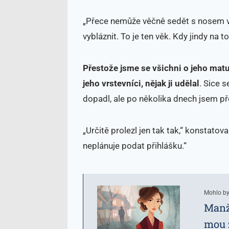
„Přece nemůže věčně sedět s nosem v 
vybláznit. To je ten věk. Kdy jindy na 
Přestože jsme se všichni o jeho matur
jeho vrstevníci, nějak
ji udělal
. Sice 
dopadl, ale po několika dnech jsem př
„Určitě prolezl jen tak tak,“ konstato
neplánuje podat přihlášku.“
Mohlo by
Manže
mou z