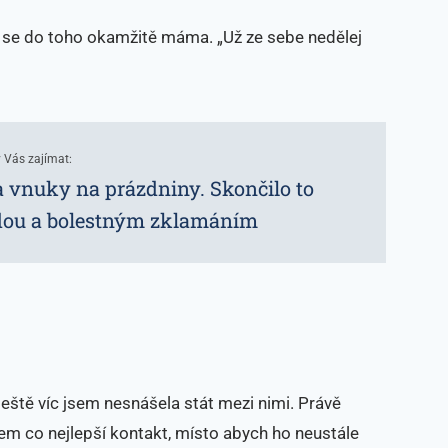
ila se do toho okamžitě máma. „Už ze sebe nedělej
 Vás zajímat:
 vnuky na prázdniny. Skončilo to
dou a bolestným zklamáním
e ještě víc jsem nesnášela stát mezi nimi. Právě
em co nejlepší kontakt, místo abych ho neustále