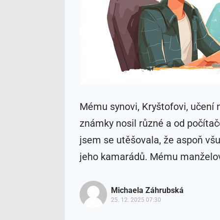
Mému synovi, Kryštofovi, učení 
známky nosil různé a od počítače
jsem se utěšovala, že aspoň vš
jeho kamarádů. Mému manželovi,
Michaela Záhrubská
25. 12. 2025 07:30