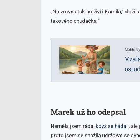
„No zrovna tak ho živí i Kamila,“ vlož
takového chudáčka!“
Mohlo by
Vzala
ostu
Marek už ho odepsal
Neměla jsem ráda,
když se hádali
, al
proto jsem se snažila udržovat se syn