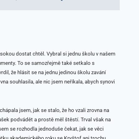
sokou dostat chtěl. Vybral si jednu školu v našem
menty. To se samozřejmě také setkalo s
il, že hlásit se na jednu jedinou školu zavání
a souhlasila, ale nic jsem neříkala, abych synovi
chápala jsem, jak se stalo, že ho vzali zrovna na
ušek podvádět a prostě měl štěstí. Trval však na
sem se rozhodla jednoduše čekat, jak se věci
čátku akademického roku se Kryštof ani trochu