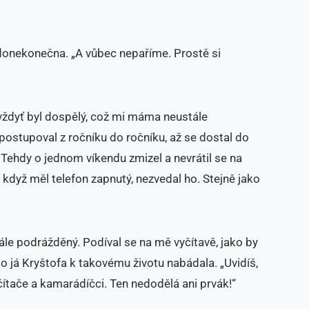
 donekonečna. „A vůbec nepaříme. Prostě si
.. vždyť byl dospělý, což mi máma neustále
ostupoval z ročníku do ročníku, až se dostal do
Tehdy o jednom víkendu zmizel a nevrátil se na
i když měl telefon zapnutý, nezvedal ho. Stejně jako
ále podrážděný. Podíval se na mě vyčítavě, jako by
to já Kryštofa k takovému životu nabádala. „Uvidíš,
ítače a kamarádíčci. Ten nedodělá ani prvák!“