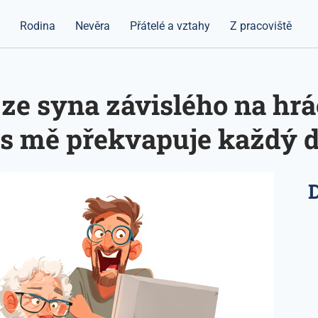
a
Rodina
Nevěra
Přátelé a vztahy
Z pracoviště
 ze syna závislého na hr
es mě překvapuje každý 