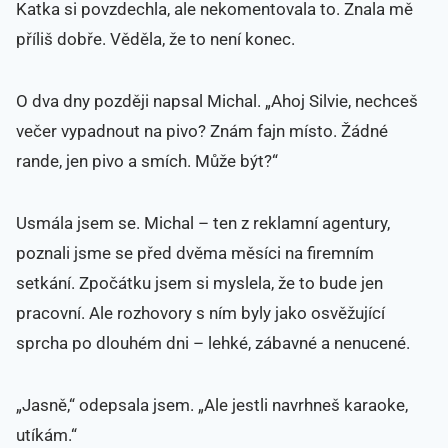
Katka si povzdechla, ale nekomentovala to. Znala mě
příliš dobře. Věděla, že to není konec.
O dva dny později napsal Michal. „Ahoj Silvie, nechceš
večer vypadnout na pivo? Znám fajn místo. Žádné
rande, jen pivo a smích. Může být?“
Usmála jsem se. Michal – ten z reklamní agentury,
poznali jsme se před dvěma měsíci na firemním
setkání. Zpočátku jsem si myslela, že to bude jen
pracovní. Ale rozhovory s ním byly jako osvěžující
sprcha po dlouhém dni – lehké, zábavné a nenucené.
„Jasně,“ odepsala jsem. „Ale jestli navrhneš karaoke,
utíkám.“