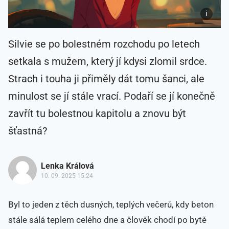
Silvie se po bolestném rozchodu po letech
setkala s mužem, který jí kdysi zlomil srdce.
Strach i touha ji přiměly dát tomu šanci, ale
minulost se jí stále vrací. Podaří se jí konečně
zavřít tu bolestnou kapitolu a znovu být
šťastná?
Lenka Králová
10. 09. 2025 15:24
Byl to jeden z těch dusných, teplých večerů, kdy beton
stále sálá teplem celého dne a člověk chodí po bytě