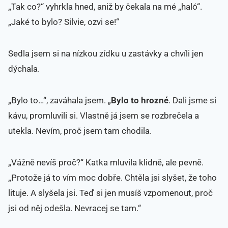
„Tak co?“ vyhrkla hned, aniž by čekala na mé „haló“.
„Jaké to bylo? Silvie, ozvi se!“
Sedla jsem si na nízkou zídku u zastávky a chvíli jen
dýchala.
„Bylo to…“, zaváhala jsem. „
Bylo to hrozné
. Dali jsme si
kávu, promluvili si. Vlastně já jsem se rozbrečela a
utekla. Nevím, proč jsem tam chodila.
„Vážně nevíš proč?“ Katka mluvila klidně, ale pevně.
„Protože já to vím moc dobře. Chtěla jsi slyšet, že toho
lituje. A slyšela jsi. Teď si jen musíš vzpomenout, proč
jsi od něj odešla. Nevracej se tam.“