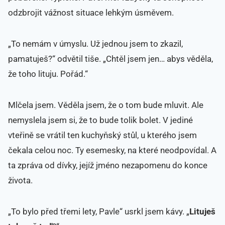
odzbrojit vážnost situace lehkým úsměvem.
„To nemám v úmyslu. Už jednou jsem to zkazil,
pamatuješ?“ odvětil tiše. „Chtěl jsem jen… abys věděla,
že toho lituju. Pořád.“
Mlčela jsem. Věděla jsem, že o tom bude mluvit. Ale
nemyslela jsem si, že to bude tolik bolet. V jediné
vteřině se vrátil ten kuchyňský stůl, u kterého jsem
čekala celou noc. Ty esemesky, na které neodpovídal. A
ta zpráva od dívky, jejíž jméno nezapomenu do konce
života.
„To bylo před třemi lety, Pavle“ usrkl jsem kávy. „
Lituješ