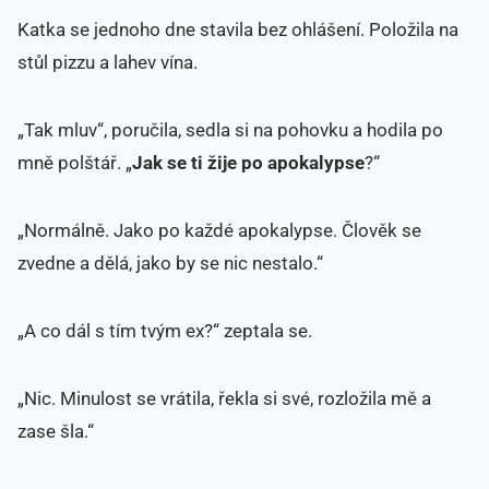
Katka se jednoho dne stavila bez ohlášení. Položila na
stůl pizzu a lahev vína.
„Tak mluv“, poručila, sedla si na pohovku a hodila po
mně polštář. „
Jak se ti žije po apokalypse
?“
„Normálně. Jako po každé apokalypse. Člověk se
zvedne a dělá, jako by se nic nestalo.“
„A co dál s tím tvým ex?“ zeptala se.
„Nic. Minulost se vrátila, řekla si své, rozložila mě a
zase šla.“