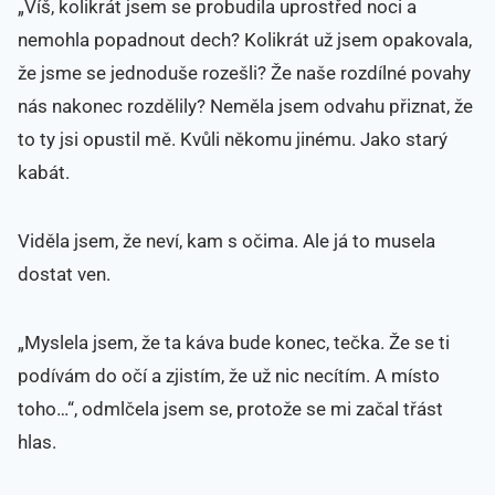
„Víš, kolikrát jsem se probudila uprostřed noci a
nemohla popadnout dech? Kolikrát už jsem opakovala,
že jsme se jednoduše rozešli? Že naše rozdílné povahy
nás nakonec rozdělily? Neměla jsem odvahu přiznat, že
to ty jsi opustil mě. Kvůli někomu jinému. Jako starý
kabát.
Viděla jsem, že neví, kam s očima. Ale já to musela
dostat ven.
„Myslela jsem, že ta káva bude konec, tečka. Že se ti
podívám do očí a zjistím, že už nic necítím. A místo
toho…“, odmlčela jsem se, protože se mi začal třást
hlas.