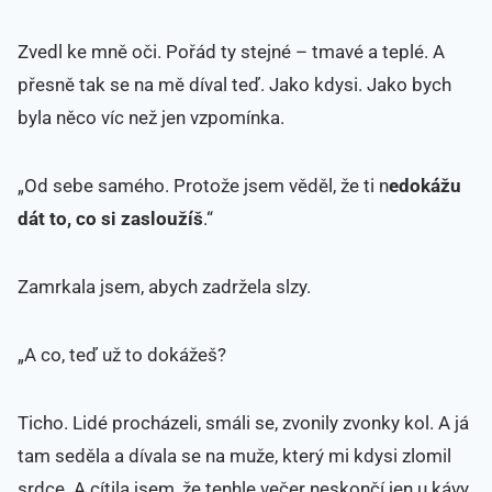
Zvedl ke mně oči. Pořád ty stejné – tmavé a teplé. A
přesně tak se na mě díval teď. Jako kdysi. Jako bych
byla něco víc než jen vzpomínka.
„Od sebe samého. Protože jsem věděl, že ti n
edokážu
dát to, co si zasloužíš
.“
Zamrkala jsem, abych zadržela slzy.
„A co, teď už to dokážeš?
Ticho. Lidé procházeli, smáli se, zvonily zvonky kol. A já
tam seděla a dívala se na muže, který mi kdysi zlomil
srdce. A cítila jsem, že tenhle večer neskončí jen u kávy.