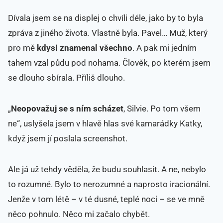
Dívala jsem se na displej o chvíli déle, jako by to byla
zpráva z jiného života. Vlastně byla. Pavel… Muž, který
pro mě
kdysi znamenal všechno
. A pak mi jedním
tahem vzal půdu pod nohama. Člověk, po kterém jsem
se dlouho sbírala. Příliš dlouho.
„
Neopovažuj se s ním scházet
, Silvie. Po tom všem
ne“, uslyšela jsem v hlavě hlas své kamarádky Katky,
když jsem jí poslala screenshot.
Ale já už tehdy věděla, že budu souhlasit. A ne, nebylo
to rozumné. Bylo to nerozumné a naprosto iracionální.
Jenže v tom létě – v té dusné, teplé noci – se ve mně
něco pohnulo. Něco mi začalo chybět.