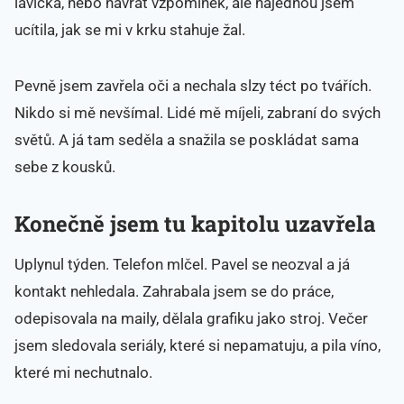
lavička, nebo návrat vzpomínek, ale najednou jsem
ucítila, jak se mi v krku stahuje žal.
Pevně jsem zavřela oči a nechala slzy téct po tvářích.
Nikdo si mě nevšímal. Lidé mě míjeli, zabraní do svých
světů. A já tam seděla a snažila se poskládat sama
sebe z kousků.
Konečně jsem tu kapitolu uzavřela
Uplynul týden. Telefon mlčel. Pavel se neozval a já
kontakt nehledala. Zahrabala jsem se do práce,
odepisovala na maily, dělala grafiku jako stroj. Večer
jsem sledovala seriály, které si nepamatuju, a pila víno,
které mi nechutnalo.