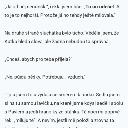
„Já od něj neodešla“, řekla jsem tiše. „
To on odešel
. A
to je to nejhorší. Protože já ho tehdy ještě milovala.“
Na druhé straně sluchátka bylo ticho. Věděla jsem, že
Katka hledá slova, ale žádná nebudou ta správná.
„Chceš, abych pro tebe přijela?“
„Ne, půjdu pěšky. Potřebuju… vzduch.“
Típla jsem to a vydala se směrem k parku. Sedla jsem
si na tu samou lavičku, na které jsme kdysi seděli spolu
s Pavlem a jedli hranolky ze stánku. Té noci mi poprvé
řekl „miluju tě“. A nevím, jestli mě položila zrovna ta