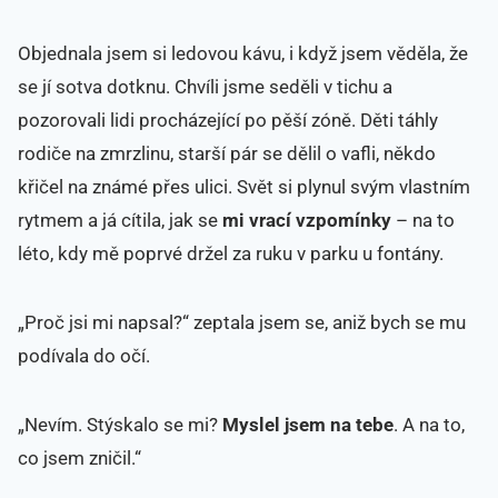
Objednala jsem si ledovou kávu, i když jsem věděla, že
se jí sotva dotknu. Chvíli jsme seděli v tichu a
pozorovali lidi procházející po pěší zóně. Děti táhly
rodiče na zmrzlinu, starší pár se dělil o vafli, někdo
křičel na známé přes ulici. Svět si plynul svým vlastním
rytmem a já cítila, jak se
mi vrací vzpomínky
– na to
léto, kdy mě poprvé držel za ruku v parku u fontány.
„Proč jsi mi napsal?“ zeptala jsem se, aniž bych se mu
podívala do očí.
„Nevím. Stýskalo se mi?
Myslel jsem na tebe
. A na to,
co jsem zničil.“