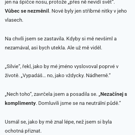
jen na špičce nosu, protože „přes ně nevidí svět“.
Vůbec se nezměnil
. Nové byly jen stříbrné nitky v jeho
vlasech.
Na chvíli jsem se zastavila. Kdyby si mě nevšiml a
nezamával, asi bych utekla. Ale už mě viděl.
„Silvie“, řekl, jako by mé jméno vyslovoval poprvé v
životě. „Vypadáš… no, jako vždycky. Nádherně.“
„Nech toho“, zavrčela jsem a posadila se. „
Nezačínej s
komplimenty
. Domluvili jsme se na neutrální půdě.“
Usmál se, jako by mě znal lépe, než jsem si byla
ochotná přiznat.