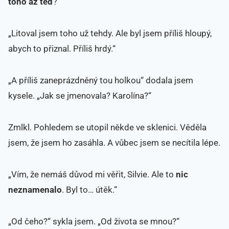
toho až teď
?“
„Litoval jsem toho už tehdy. Ale byl jsem příliš hloupý,
abych to přiznal. Příliš hrdý.“
„A příliš zaneprázdněný tou holkou“ dodala jsem
kysele. „Jak se jmenovala? Karolína?“
Zmlkl. Pohledem se utopil někde ve sklenici. Věděla
jsem, že jsem ho zasáhla. A vůbec jsem se necítila lépe.
„Vím, že nemáš důvod mi věřit, Silvie. Ale to
nic
neznamenalo
. Byl to… útěk.“
„Od čeho?“ sykla jsem. „Od života se mnou?“