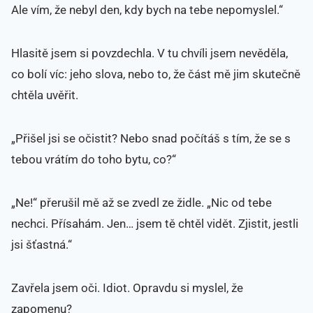
Ale vím, že nebyl den, kdy bych na tebe nepomyslel.“
Hlasitě jsem si povzdechla. V tu chvíli jsem nevěděla,
co bolí víc: jeho slova, nebo to, že část mě jim skutečně
chtěla uvěřit.
„Přišel jsi se očistit? Nebo snad počítáš s tím, že se s
tebou vrátím do toho bytu, co?“
„Ne!“ přerušil mě až se zvedl ze židle. „Nic od tebe
nechci. Přísahám. Jen… jsem tě chtěl vidět. Zjistit, jestli
jsi šťastná.“
Zavřela jsem oči. Idiot. Opravdu si myslel, že
zapomenu?