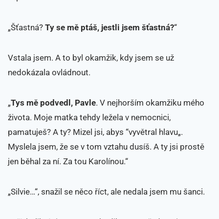
„Šťastná?
Ty se mě ptáš, jestli jsem šťastná?
“
Vstala jsem. A to byl okamžik, kdy jsem se už
nedokázala ovládnout.
„
Tys mě podvedl, Pavle
. V nejhorším okamžiku mého
života. Moje matka tehdy ležela v nemocnici,
pamatuješ? A ty? Mizel jsi, abys “vyvětral hlavu„.
Myslela jsem, že se v tom vztahu dusíš. A ty jsi prostě
jen běhal za ní. Za tou Karolínou.“
„Silvie…“, snažil se něco říct, ale nedala jsem mu šanci.