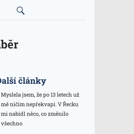
áběr
Další články
Myslela jsem, že po 13 letech už
mě ničím nepřekvapí. V Řecku
mi nabídl něco, co změnilo
všechno