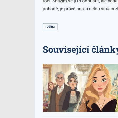
točí. Snažím se jí to odpustit, ale nedař
pohodě, je právě ona, a celou situaci z
rodina
Související článk