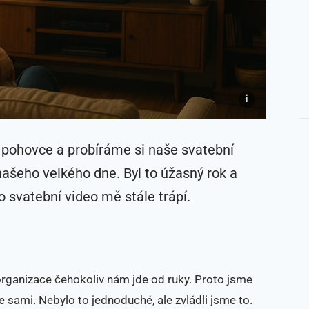
ohovce a probíráme si naše svatební
našeho velkého dne. Byl to úžasný rok a
o svatební video mě stále trápí.
organizace čehokoliv nám jde od ruky. Proto jsme
e sami. Nebylo to jednoduché, ale zvládli jsme to.