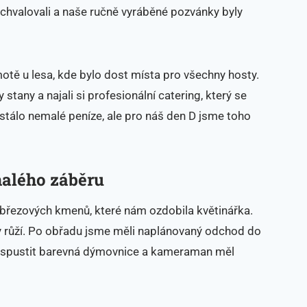
chvalovali a naše ručně vyráběné pozvánky byly
otě u lesa, kde bylo dost místa pro všechny hosty.
stany a najali si profesionální catering, který se
o stálo nemalé peníze, ale pro náš den D jsme toho
alého záběru
z březových kmenů, které nám ozdobila květinářka.
 růží. Po obřadu jsme měli naplánovaný odchod do
la spustit barevná dýmovnice a kameraman měl