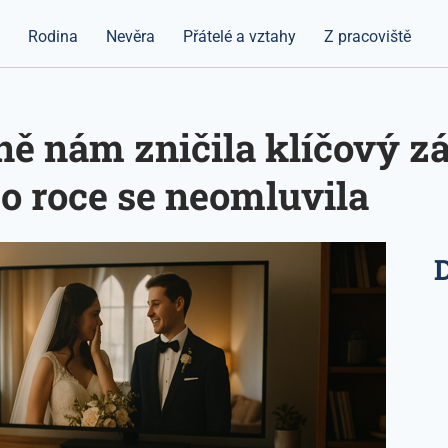
a
Rodina
Nevěra
Přátelé a vztahy
Z pracoviště
yně nám zničila klíčový z
po roce se neomluvila