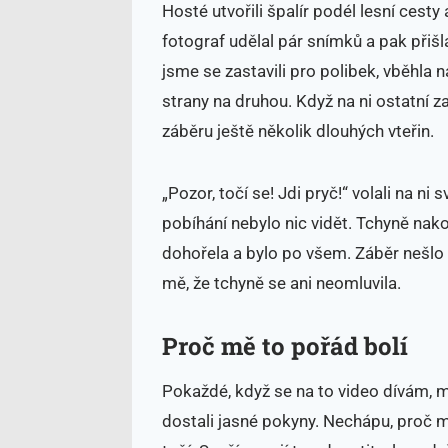
Hosté utvořili špalír podél lesní cesty
fotograf udělal pár snímků a pak přišl
jsme se zastavili pro polibek, vběhla
strany na druhou. Když na ni ostatní za
záběru ještě několik dlouhých vteřin.
„Pozor, točí se! Jdi pryč!“ volali na ni 
pobíhání nebylo nic vidět. Tchyně nak
dohořela a bylo po všem. Záběr nešlo 
mě, že tchyně se ani neomluvila.
Proč mě to pořád bolí
Pokaždé, když se na to video dívám, má
dostali jasné pokyny. Nechápu, proč mu