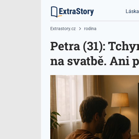
Lásk
Extrastory.cz
rodina
Petra (31): Tch
na svatbě. Ani 