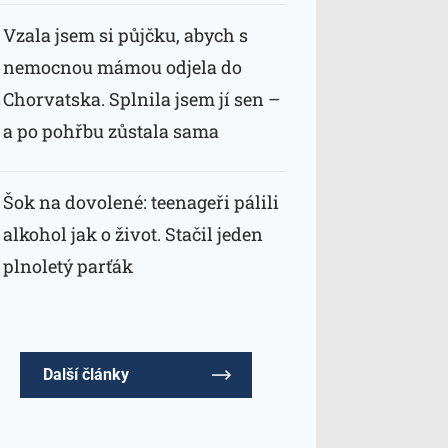
Vzala jsem si půjčku, abych s
nemocnou mámou odjela do
Chorvatska. Splnila jsem jí sen –
a po pohřbu zůstala sama
Šok na dovolené: teenageři pálili
alkohol jak o život. Stačil jeden
plnoletý parťák
Další články