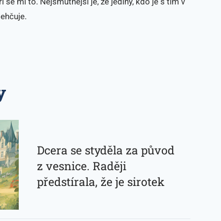
í se mi to. Nejsmutnější je, že jediný, kdo je s tím v
lehčuje.
y
Dcera se styděla za původ
z vesnice. Raději
předstírala, že je sirotek