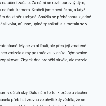
 a natáčení začalo. Za námi se rozlil barevný dým,
a na řadu kamera. Kráčeli jsme cestičkou, a když
 nám do záběru tchyně. Snažila se přeběhnout z jedné
čali volat, ať uhne, úplně zpanikařila a motala se v
svatebčané. My se za ní líbali, ale přes její zmatené
onec zmizela a my pokračovali v chůzi. Dýmovnice
zopakovat. Zbytek dne proběhl skvěle, ale mrzelo
m v očích slzy. Dalo nám to tolik práce a všichni
sela přebíhat zrovna ve chvíli, kdy věděla, že se